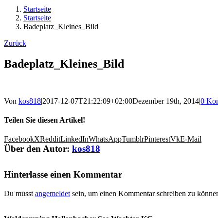
Startseite
Startseite
Badeplatz_Kleines_Bild
Zurück
Badeplatz_Kleines_Bild
Von
kos818
|
2017-12-07T21:22:09+02:00
Dezember 19th, 2014
|
0 Ko
Teilen Sie diesen Artikel!
Facebook
X
Reddit
LinkedIn
WhatsApp
Tumblr
Pinterest
Vk
E-Mail
Über den Autor:
kos818
Hinterlasse einen Kommentar
Du musst
angemeldet
sein, um einen Kommentar schreiben zu könne