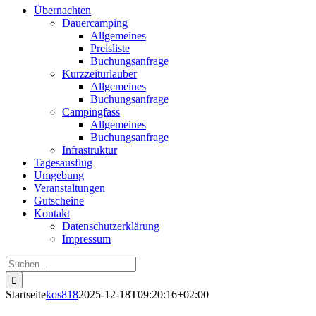
Übernachten
Dauercamping
Allgemeines
Preisliste
Buchungsanfrage
Kurzzeiturlauber
Allgemeines
Buchungsanfrage
Campingfass
Allgemeines
Buchungsanfrage
Infrastruktur
Tagesausflug
Umgebung
Veranstaltungen
Gutscheine
Kontakt
Datenschutzerklärung
Impressum
Suche
nach:
Startseite
kos818
2025-12-18T09:20:16+02:00