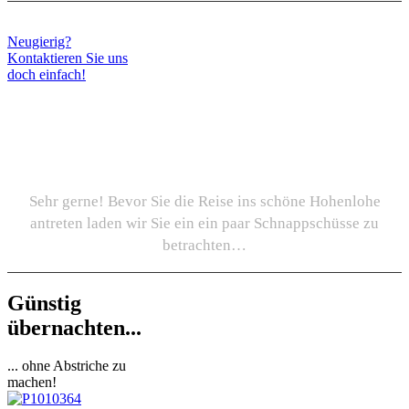
Neugierig?
Kontaktieren Sie uns
doch einfach!
Sie wollen sich erst einen
Überblick verschaffen?
Sehr gerne! Bevor Sie die Reise ins schöne Hohenlohe
antreten laden wir Sie ein ein paar Schnappschüsse zu
betrachten…
Günstig
übernachten...
... ohne Abstriche zu
machen!