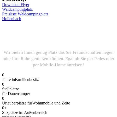
Download Flyer
Waldcampingplatz
Preisliste Waldcampingplatz
Hollenbach
Ein paar Fakten über unseren
Campingplatz…
Wir bieten Ihnen genug Platz das Sie Freundschaften hegen
oder Ihre Ruhe genießen können. Egal ob Sie per Pedes oder
per Mobile-Home anreisen!
0
Jahre inFamilienbesitz
0
Stellplätze
für Dauercamper
0
Urlauberplätze fürWohnmobile und Zelte
0
+
Sitzplätze im Außenbereich