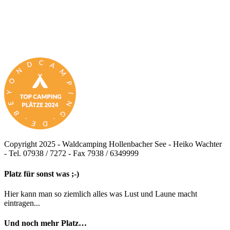
Copyright 2025 - Waldcamping Hollenbacher See - Heiko Wachter
- Tel. 07938 / 7272 - Fax 7938 / 6349999
Facebook
X
Instagram
Pinterest
Toggle
Platz für sonst was ;-)
Sliding
Bar
Hier kann man so ziemlich alles was Lust und Laune macht
Area
eintragen...
Und noch mehr Platz…