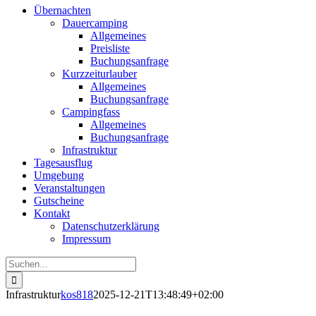
Übernachten
Dauercamping
Allgemeines
Preisliste
Buchungsanfrage
Kurzzeiturlauber
Allgemeines
Buchungsanfrage
Campingfass
Allgemeines
Buchungsanfrage
Infrastruktur
Tagesausflug
Umgebung
Veranstaltungen
Gutscheine
Kontakt
Datenschutzerklärung
Impressum
Suche
nach:
Infrastruktur
kos818
2025-12-21T13:48:49+02:00