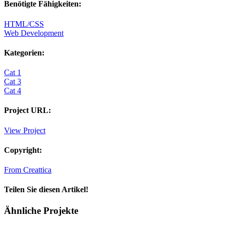
Benötigte Fähigkeiten:
HTML/CSS
Web Development
Kategorien:
Cat 1
Cat 3
Cat 4
Project URL:
View Project
Copyright:
From Creattica
Teilen Sie diesen Artikel!
Facebook
X
Reddit
LinkedIn
WhatsApp
Tumblr
Pinterest
Vk
E-
Ähnliche Projekte
Mail