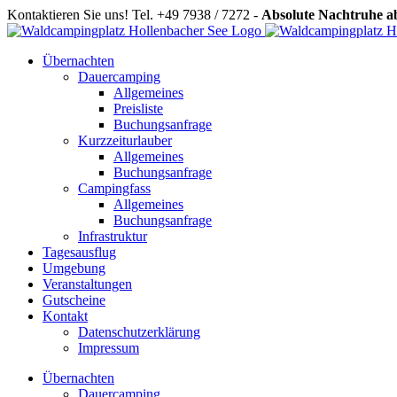
Zum
Kontaktieren Sie uns! Tel. +49 7938 / 7272 -
Absolute Nachtruhe 
Inhalt
springen
Übernachten
Dauercamping
Allgemeines
Preisliste
Buchungsanfrage
Kurzzeiturlauber
Allgemeines
Buchungsanfrage
Campingfass
Allgemeines
Buchungsanfrage
Infrastruktur
Tagesausflug
Umgebung
Veranstaltungen
Gutscheine
Kontakt
Datenschutzerklärung
Impressum
Übernachten
Dauercamping