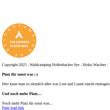
Copyright 2025 - Waldcamping Hollenbacher See - Heiko Wachter - T
Facebook
X
Instagram
Pinterest
Toggle
Platz für sonst was ;-)
Sliding
Bar
Hier kann man so ziemlich alles was Lust und Laune macht eintragen.
Area
Und noch mehr Platz…
Noch mehr Platz für sonst was...
Page load link