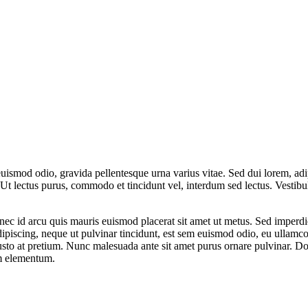
uismod odio, gravida pellentesque urna varius vitae. Sed dui lorem, adip
dui. Ut lectus purus, commodo et tincidunt vel, interdum sed lectus. Vest
nec id arcu quis mauris euismod placerat sit amet ut metus. Sed imperdie
ipiscing, neque ut pulvinar tincidunt, est sem euismod odio, eu ullamcor
 justo at pretium. Nunc malesuada ante sit amet purus ornare pulvinar. 
m elementum.