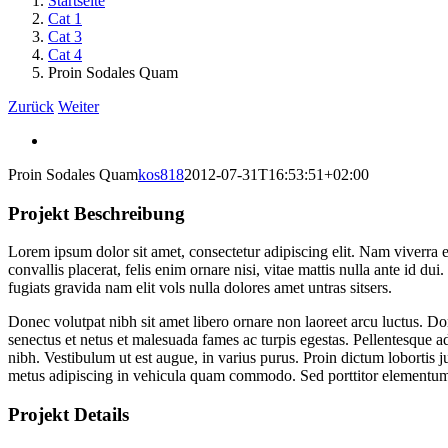
Startseite
Cat 1
Cat 3
Cat 4
Proin Sodales Quam
Zurück
Weiter
View
Larger
Proin Sodales Quam
kos818
2012-07-31T16:53:51+02:00
Image
Projekt Beschreibung
Lorem ipsum dolor sit amet, consectetur adipiscing elit. Nam viverra e
convallis placerat, felis enim ornare nisi, vitae mattis nulla ante id 
fugiats gravida nam elit vols nulla dolores amet untras sitsers.
Donec volutpat nibh sit amet libero ornare non laoreet arcu luctus. Do
senectus et netus et malesuada fames ac turpis egestas. Pellentesque ad
nibh. Vestibulum ut est augue, in varius purus. Proin dictum lobortis
metus adipiscing in vehicula quam commodo. Sed porttitor elementu
Projekt Details