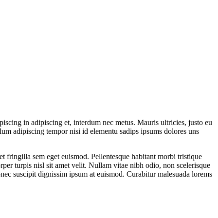
iscing in adipiscing et, interdum nec metus. Mauris ultricies, justo eu
ibulum adipiscing tempor nisi id elementu sadips ipsums dolores uns
t fringilla sem eget euismod. Pellentesque habitant morbi tristique
per turpis nisl sit amet velit. Nullam vitae nibh odio, non scelerisque
Donec suscipit dignissim ipsum at euismod. Curabitur malesuada lorems