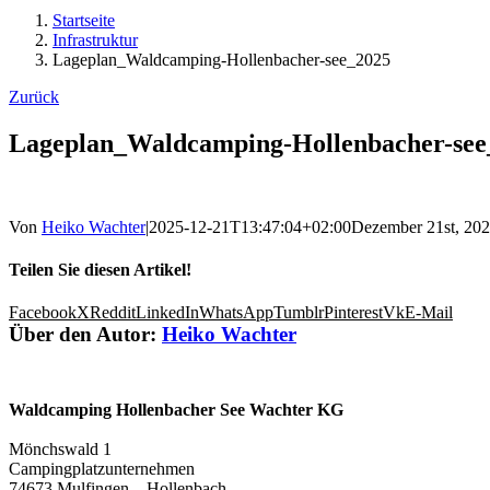
Startseite
Infrastruktur
Lageplan_Waldcamping-Hollenbacher-see_2025
Zurück
Lageplan_Waldcamping-Hollenbacher-see
Von
Heiko Wachter
|
2025-12-21T13:47:04+02:00
Dezember 21st, 20
Teilen Sie diesen Artikel!
Facebook
X
Reddit
LinkedIn
WhatsApp
Tumblr
Pinterest
Vk
E-Mail
Über den Autor:
Heiko Wachter
Waldcamping Hollenbacher See Wachter KG
Mönchswald 1
Campingplatzunternehmen
74673 Mulfingen – Hollenbach